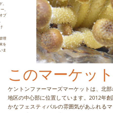
ド、
ャー、
オブ
。
け
管理
末を
いま
このマーケッ
ケントンファーマーズマーケットは、北部
地区の中心部に位置しています。2012年
かなフェスティバルの雰囲気があふれるマ