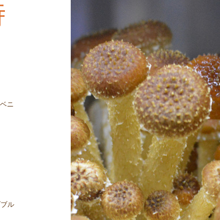
時
アベニ
ダブル